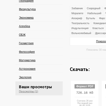
География
Забавник
Скаредный
Ф
Физкультура
Моралите
Набольший
Экономика
Апокриф
Бутыль
Фарс
Театральность
Комедиан
Алгебра
Индульгенция
Класться
Вольнолюбивый
Дрессир
ОБЖ
Показа
Геометрия
Показаны 30 на
Философия
Математика
Скачать:
Астрономия
Экология
Ваши просмотры
Формат PDF
Просмотры (1)
726.16 Кб
Скачана 26 раз
Последний раз
06.08.2026