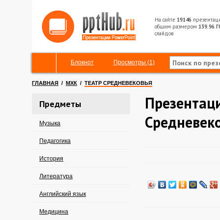
На сайте
19146
презентац
общим размером
139.96 Г
слайдов
Блокнот
Просмотры (1)
ГЛАВНАЯ
/
МХК
/
ТЕАТР СРЕДНЕВЕКОВЬЯ
Презентаци
Предметы
Средневек
Музыка
Педагогика
История
Литература
Английский язык
Медицина