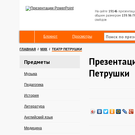
На сайте
19146
презентац
общим размером
139.96 Г
слайдов
Блокнот
Просмотры
ГЛАВНАЯ
/
МХК
/
ТЕАТР ПЕТРУШКИ
Презентаци
Предметы
Петрушки
Музыка
Педагогика
История
Литература
Английский язык
Медицина