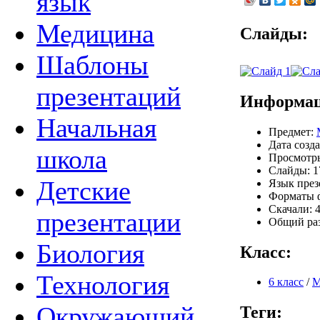
язык
Медицина
Слайды:
Шаблоны
презентаций
Информац
Начальная
Предмет:
Дата созда
школа
Просмотры
Слайды: 1
Детские
Язык през
Форматы ф
Скачали: 4
презентации
Общий раз
Биология
Класс:
Технология
6 класс
/
М
Окружающий
Теги: