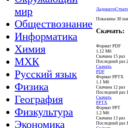
мир
Ладникто
Страт
Показаны 30 наи
Обществознание
Скачать:
Информатика
Химия
Формат PDF
1.12 Мб
Скачана 15 раз
МХК
Последний раз
Скачать
Русский язык
PDF
Формат PPTX
1.1 Мб
Физика
Скачана 12 раз
Последний раз
География
Скачать
PPTX
Формат PPT
Физкультура
1.2 Мб
Скачана 13 раз
Экономика
Последний раз