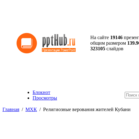
На сайте
19146
презен
общим размером
139.9
323105
слайдов
Блокнот
Просмотры
Главная
/
МХК
/
Религиозные верования жителей Кубани