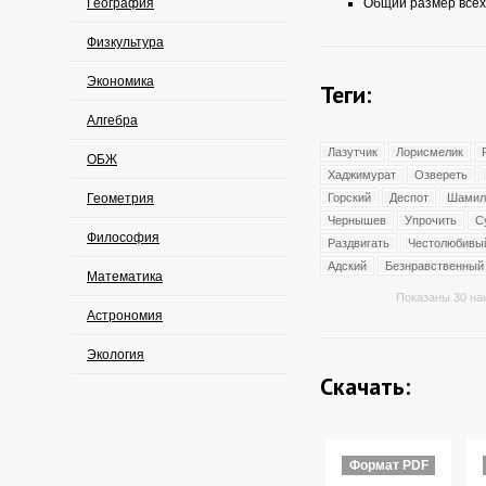
География
Общий размер всех
Физкультура
Экономика
Теги:
Алгебра
Лазутчик
Лорисмелик
ОБЖ
Хаджимурат
Озвереть
Геометрия
Горский
Деспот
Шамил
Чернышев
Упрочить
С
Философия
Раздвигать
Честолюбивы
Адский
Безнравственный
Математика
Показаны 30 на
Астрономия
Экология
Скачать:
Формат PDF