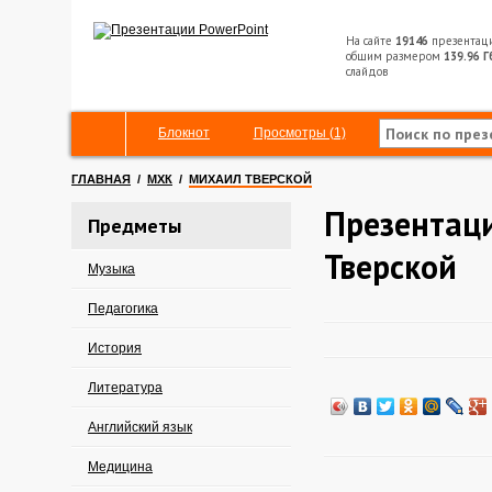
На сайте
19146
презентац
общим размером
139.96 Г
слайдов
Блокнот
Просмотры (1)
ГЛАВНАЯ
/
МХК
/
МИХАИЛ ТВЕРСКОЙ
Презентац
Предметы
Тверской
Музыка
Педагогика
История
Литература
Английский язык
Медицина