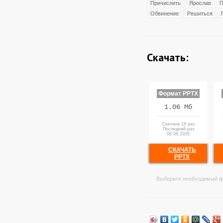
Причислить
Ярослав
П
Обвинение
Решиться
Скачать:
Формат PPTX
1.06 Мб
Скачана 18 раз
Последний раз
06.08.2026
СКАЧАТЬ
PPTX
Выберите необходимый ф