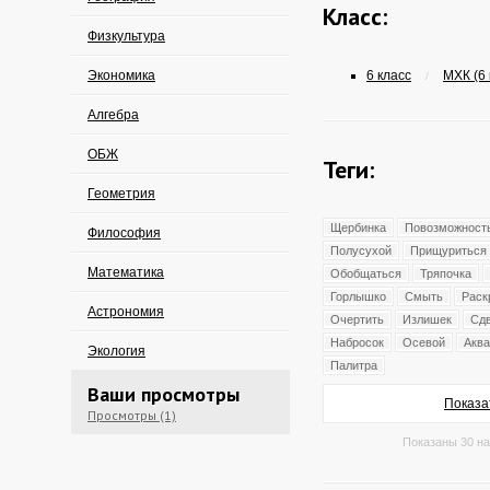
Класс:
Физкультура
Экономика
6 класс
МХК (6 
/
Алгебра
ОБЖ
Теги:
Геометрия
Щербинка
Повозможност
Философия
Полусухой
Прищуриться
Математика
Обобщаться
Тряпочка
Горлышко
Смыть
Раск
Астрономия
Очертить
Излишек
Сд
Набросок
Осевой
Аква
Экология
Палитра
Ваши просмотры
Показа
Просмотры (1)
Показаны 30 на