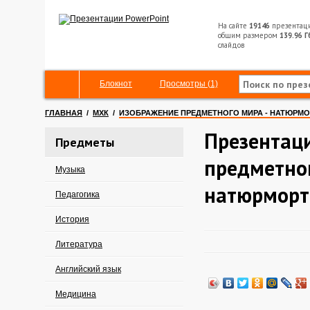
На сайте
19146
презентац
общим размером
139.96 Г
слайдов
Блокнот
Просмотры (1)
ГЛАВНАЯ
/
МХК
/
ИЗОБРАЖЕНИЕ ПРЕДМЕТНОГО МИРА - НАТЮРМО
Презентац
Предметы
предметног
Музыка
натюрморт
Педагогика
История
Литература
Английский язык
Медицина