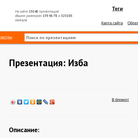
Теги
На сайте
19146
презентаций
общим размером
139.96 Гб
и
323105
слайдов
Карта сайта
Обрат
смотры
Презентация: Изба
В блокнот
Описание: