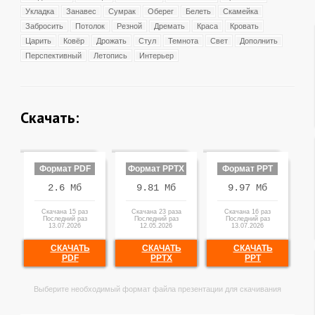
Укладка
Занавес
Сумрак
Оберег
Белеть
Скамейка
Забросить
Потолок
Резной
Дремать
Краса
Кровать
Царить
Ковёр
Дрожать
Стул
Темнота
Свет
Дополнить
Перспективный
Летопись
Интерьер
Скачать:
Формат PDF
Формат PPTX
Формат PPT
2.6 Мб
9.81 Мб
9.97 Мб
Скачана 15 раз
Скачана 23 раза
Скачана 16 раз
Последний раз
Последний раз
Последний раз
13.07.2026
12.05.2026
13.07.2026
СКАЧАТЬ
СКАЧАТЬ
СКАЧАТЬ
PDF
PPTX
PPT
Выберите необходимый формат файла презентации для скачивания