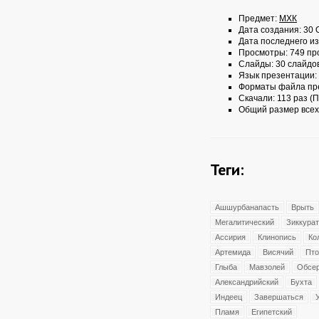
Предмет:
МХК
Дата создания: 30 О
Дата последнего из
Просмотры: 749 пр
Слайды: 30 слайдо
Язык презентации:
Форматы файла пр
Скачали: 113 раз (П
Общий размер всех
Теги:
Ашшурбанапасть
Врыть
Мегалитический
Зиккурат
Ассирия
Клинопись
Ко
Артемида
Висячий
Пт
Глыба
Мавзолей
Обсер
Александрийский
Бухта
Индеец
Завершаться
Пламя
Египетский