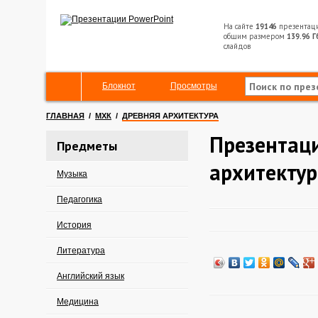
На сайте
19146
презентац
общим размером
139.96 Г
слайдов
Блокнот
Просмотры
ГЛАВНАЯ
/
МХК
/
ДРЕВНЯЯ АРХИТЕКТУРА
Презентаци
Предметы
архитектур
Музыка
Педагогика
История
Литература
Английский язык
Медицина