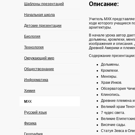
Описание:
Шаблоны презентаций
Начальная школа
Учитель МХК представляет
ходе которого учащиеся п
Детские презентации
архитектуры.
В начале урока автор дае
Биология
дольмены, кромлехи, менг
изображения и описания. 
Технология
Древней Америки и племе
Содержание презентации
Окружающий мир
Дольмены.
Обществознание
Кромлехи.
Менгиры.
Информатика
Храм Инков.
Обсерватория Чиче
Химия
Клинопись.
Древние племена и
МХК
Великий храм Тено
Русский язык
7 чудес света.
Великие Египетски
Физика
Висячие сады.
Статуя Зевса в Оли
География