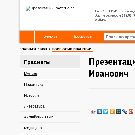
На сайте
19146
презентац
общим размером
139.96 Г
слайдов
Блокнот
Просмотры
ГЛАВНАЯ
/
МХК
/
БОВЕ ОСИП ИВАНОВИЧ
Презентаци
Предметы
Иванович
Музыка
Педагогика
История
Литература
Английский язык
Медицина