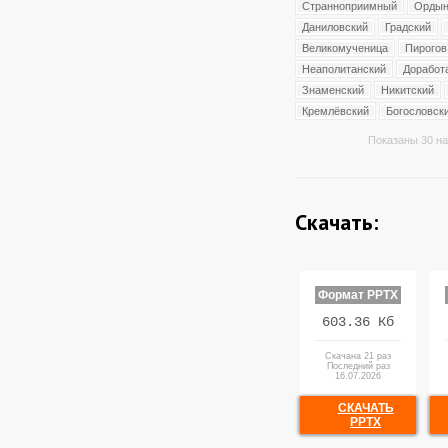
Странноприимный
Ордын
Даниловский
Градский
Великомученица
Пирогов
Неаполитанский
Доработ
Знаменский
Никитский
Кремлёвский
Богословск
Показаны 30 на
Скачать:
Формат PPTX
603.36 Кб
Скачана 21 раз
Последний раз
16.07.2026
СКАЧАТЬ
PPTX