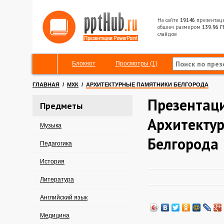
На сайте
19146
презентац
общим размером
139.96 Г
слайдов
Блокнот
Просмотры (1)
ГЛАВНАЯ
/
МХК
/
АРХИТЕКТУРНЫЕ ПАМЯТНИКИ БЕЛГОРОДА
Презентац
Предметы
Архитекту
Музыка
Белгорода
Педагогика
История
Литература
Английский язык
Медицина