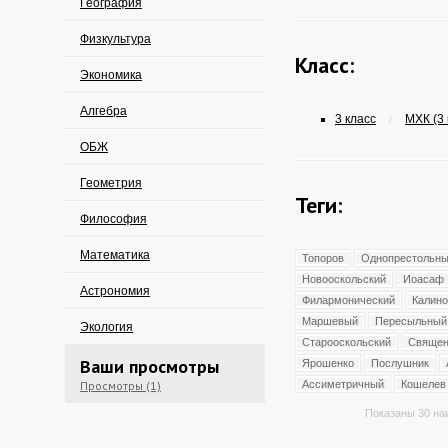
География
Физкультура
Класс:
Экономика
Алгебра
3 класс
МХК (3 
/
ОБЖ
Геометрия
Теги:
Философия
Математика
Топоров
Однопрестольн
Новооскольский
Иоасаф
Астрономия
Филармонический
Калино
Маршевый
Пересыльный
Экология
Старооскольский
Священ
Ваши просмотры
Ярошенко
Послушник
Просмотры (1)
Ассиметричный
Кошелев
Показаны 30 на