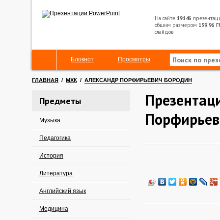
На сайте
19146
презентац
общим размером
139.96 Г
слайдов
Блокнот
Просмотры
ГЛАВНАЯ
/
МХК
/
АЛЕКСАНДР ПОРФИРЬЕВИЧ БОРОДИН
Презентаци
Предметы
Порфирьев
Музыка
Педагогика
История
Литература
Английский язык
Медицина