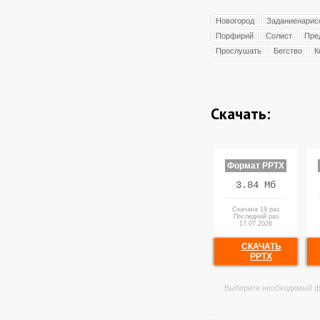
Новогород
Заданиенарис
Порфирий
Солист
Пре
Прослушать
Бегство
К
Скачать:
Формат PPTX
3.84 Мб
Скачана 19 раз
Последний раз
17.07.2026
СКАЧАТЬ
PPTX
Выберите необходимый ф