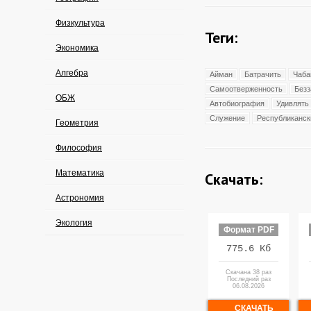
Физкультура
Теги:
Экономика
Алгебра
Айман
Батрачить
Чаба
Самоотверженность
Безз
ОБЖ
Автобиография
Удивлять
Служение
Республиканск
Геометрия
Философия
Математика
Скачать:
Астрономия
Экология
Формат PDF
775.6 Кб
Скачана 38 раз
Последний раз
06.08.2026
СКАЧАТЬ