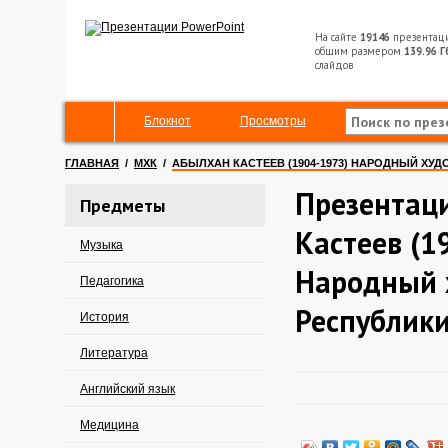
На сайте
19146
презентац
общим размером
139.96 Г
слайдов
Блокнот
Просмотры
ГЛАВНАЯ
/
МХК
/
АБЫЛХАН КАСТЕЕВ (1904-1973) НАРОДНЫЙ ХУ
Презентац
Предметы
Кастеев (1
Музыка
Народный 
Педагогика
Республики
История
Литература
Английский язык
Медицина