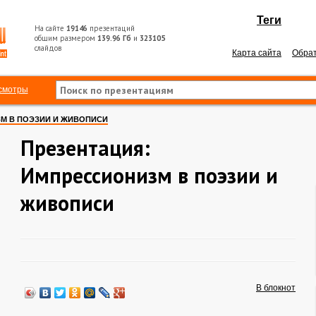
Теги
На сайте
19146
презентаций
общим размером
139.96 Гб
и
323105
слайдов
Карта сайта
Обрат
смотры
М В ПОЭЗИИ И ЖИВОПИСИ
Презентация:
Импрессионизм в поэзии и
живописи
В блокнот