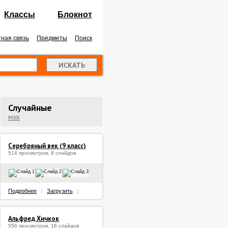
Классы
Блокнот
ная связь
Предметы
Поиск
Случайные
МХК
Серебряный век (9 класс)
514 просмотров, 8 слайдов
Подробнее
Загрузить
|
|
Альфред Хичкок
556 просмотров, 16 слайдов