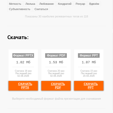
Меткость
Люлька
Любование
Кондратий
Ренуар
Вдвоём
Субъективность
Скитаться
Показаны 30 наиболее релевантных тегов из 118
Скачать:
Формат PPTX
Формат PDF
Формат PPT
1.82 Мб
1.53 Мб
1.87 Мб
Скачана 16 раз
Скачана 20 раз
Скачана 15 раз
Последний раз
Последний раз
Последний раз
02.08.2026
02.08.2026
20.04.2026
СКАЧАТЬ
СКАЧАТЬ
СКАЧАТЬ
PPTX
PDF
PPT
Выберите необходимый формат файла презентации для скачивания