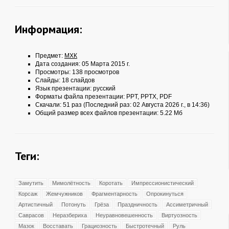
Информация:
Предмет:
МХК
Дата создания: 05 Марта 2015 г.
Просмотры: 138 просмотров
Слайды: 18 слайдов
Язык презентации: русский
Форматы файла презентации:
PPT
,
PPTX
,
PDF
Скачали: 51 раз (Последний раз: 02 Августа 2026 г., в 14:36)
Общий размер всех файлов презентации: 5.22 Мб
Теги:
Замутить
Мимолётность
Коротать
Импрессионистический
Корсаж
Жемчужников
Фрагментарность
Опрокинуться
Артистичный
Потонуть
Грёза
Праздничность
Ассиметричный
Саврасов
Неразбериха
Неуравновешенность
Виртуозность
Мазок
Восставать
Грациозность
Быстротечный
Руль