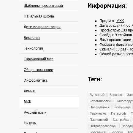
Информация:
Шаблоны презентаций
Начальная школа
Предмет:
МХК
Дата создания: 06 
Детские презентации
Просмотры: 133 пр
Слайды: 9 слайдов
Биология
Язык презентации:
Форматы файла пр
Технология
Скачали: 35 раз (По
Общий размер всех
Окружающий мир
Обществознание
Теги:
Информатика
Химия
Лучковый
Березов
Зап
Строгановский
Многояру
МХК
Насладиться
Колоннада
Русский язык
Франческо
Петергоф
Т
Павловский
Застройка
Физика
Петропавловский
Наводн
Бросаться
Барокко
Кл