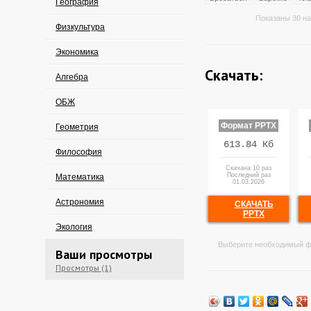
География
Показаны 30 на
Физкультура
Экономика
Скачать:
Алгебра
ОБЖ
Формат PPTX
Геометрия
613.84 Кб
Философия
Скачана 10 раз
Последний раз
Математика
01.03.2026
Астрономия
СКАЧАТЬ
PPTX
Экология
Выберите необходимый ф
Ваши просмотры
Просмотры (1)