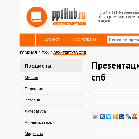
На сайте
19146
презентац
общим размером
139.96 Г
слайдов
Блокнот
Просмотры (1)
ГЛАВНАЯ
/
МХК
/
АРХИТЕКТУРА СПБ
Презентаци
Предметы
спб
Музыка
Педагогика
История
Литература
Английский язык
Медицина