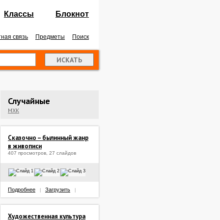
Классы
Блокнот
ная связь
Предметы
Поиск
Случайные
МХК
Сказочно – былинный жанр
в живописи
407 просмотров, 27 слайдов
Подробнее
Загрузить
|
|
Художественная культура