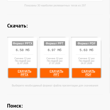
Показаны 30 наиболее релевантных тегов из 297
Скачать:
Формат PPTX
Формат PPT
Формат PDF
6.58 Мб
6.97 Мб
5.63 Мб
Скачана 13 раз
Скачана 10 раз
Скачана 12 раз
Последний раз
Последний раз
Последний раз
11.07.2026
17.07.2026
24.07.2026
СКАЧАТЬ
СКАЧАТЬ
СКАЧАТЬ
PPTX
PPT
PDF
Выберите необходимый формат файла презентации для скачивания
Поиск: