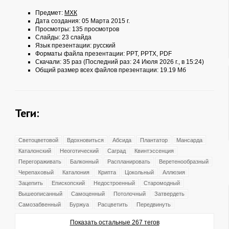
Предмет:
МХК
Дата создания: 05 Марта 2015 г.
Просмотры: 135 просмотров
Слайды: 23 слайда
Язык презентации: русский
Форматы файла презентации:
PPT
,
PPTX
,
PDF
Скачали: 35 раз (Последний раз: 24 Июля 2026 г., в 15:24)
Общий размер всех файлов презентации: 19.19 Мб
Теги:
Светоцветовой
Вдохновиться
Абсида
Плантатор
Мансарда
Каталонский
Неоготический
Саград
Квинтэссенция
Перегораживать
Балконный
Распланировать
Веретенообразный
Черепаховый
Каталония
Крипта
Цокольный
Аллюзия
Зацепить
Епископский
Недостроенный
Старомодный
Вышеописанный
Самоценный
Потолочный
Затвердеть
Самозабвенный
Буржуа
Расцветить
Передвинуть
Показать остальные 267 тегов