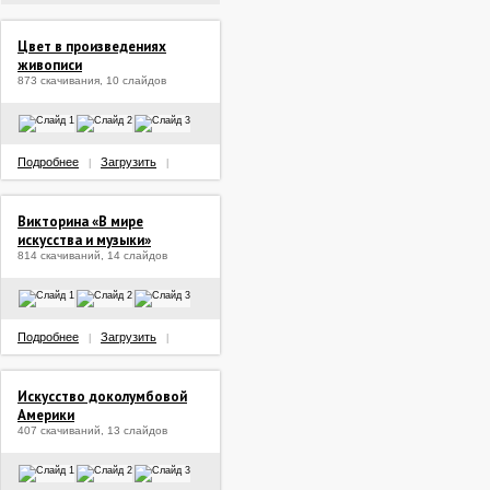
Цвет в произведениях
живописи
873 скачивания, 10 слайдов
Подробнее
Загрузить
|
|
Викторина «В мире
искусства и музыки»
814 скачиваний, 14 слайдов
Подробнее
Загрузить
|
|
Искусство доколумбовой
Америки
407 скачиваний, 13 слайдов