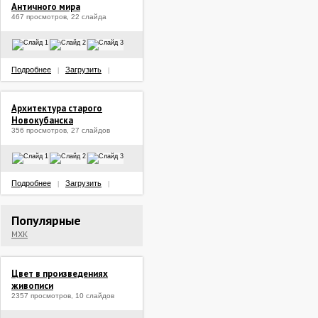
Античного мира
467 просмотров, 22 слайда
Подробнее
Загрузить
|
|
Архитектура старого
Новокубанска
356 просмотров, 27 слайдов
Подробнее
Загрузить
|
|
Популярные
МХК
Цвет в произведениях
живописи
2357 просмотров, 10 слайдов