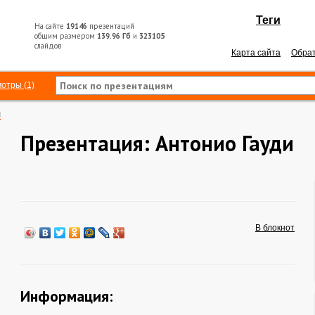
Теги
На сайте
19146
презентаций
общим размером
139.96 Гб
и
323105
слайдов
Карта сайта
Обрат
отры (1)
И
Презентация: Антонио Гауди
В блокнот
Информация: