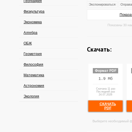
География
Экспонироваться
Оправа
Физкультура
Показа
Экономика
Показаны 30 на
Алгебра
ОБЖ
Скачать:
Геометрия
Философия
Формат PDF
Математика
1.9 Мб
Астрономия
Скачана 11 раз
Последний раз
24.07.2026
Экология
СКАЧАТЬ
PDF
Выберите необходимый ф