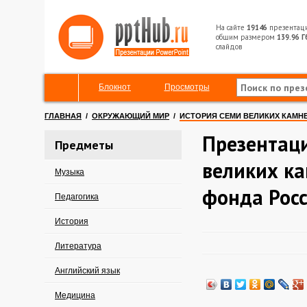
На сайте
19146
презентац
общим размером
139.96 Г
слайдов
Блокнот
Просмотры
ГЛАВНАЯ
/
ОКРУЖАЮЩИЙ МИР
/
ИСТОРИЯ СЕМИ ВЕЛИКИХ КАМН
Презентаци
Предметы
великих к
Музыка
фонда Рос
Педагогика
История
Литература
Английский язык
Медицина