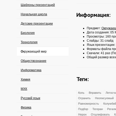
Шаблоны презентаций
Информация:
Начальная школа
Детские презентации
Предмет:
Окружаю
Дата создания: 05 
Биология
Просмотры: 160 пр
Слайды: 31 слайд
Технология
Язык презентации:
Форматы файла пр
Окружающий мир
Скачали: 41 раз (По
Общий размер всех
Обществознание
Информатика
Теги:
Химия
МХК
Копь
Вправить
Летосч
Русский язык
Огранить
Неописуемый
Равномерность
Колумбий
Физика
Подбор
Тегеран
Регал
Нерон
Отшлифовать
К