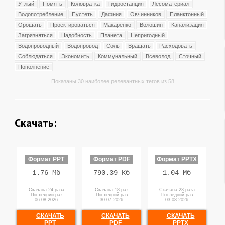
Утлый
Помять
Коловратка
Гидростанция
Лесоматериал
Водопотребление
Пустеть
Дафния
Овчинников
Планктонный
Орошать
Проектироваться
Макаренко
Волошин
Канализация
Загрязняться
Надобность
Планета
Непригодный
Водопроводный
Водопровод
Соль
Вращать
Расходовать
Соблюдаться
Экономить
Коммунальный
Всеволод
Сточный
Пополнение
Показаны 30 наиболее релевантных тегов из 58
Скачать:
Формат PPT
Формат PDF
Формат PPTX
1.76 Мб
790.39 Кб
1.04 Мб
Скачана 24 раза
Скачана 18 раз
Скачана 23 раза
Последний раз
Последний раз
Последний раз
06.08.2026
30.07.2026
03.08.2026
СКАЧАТЬ
СКАЧАТЬ
СКАЧАТЬ
PPT
PDF
PPTX