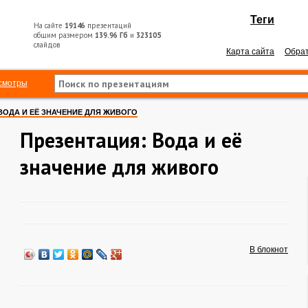
Теги
На сайте
19146
презентаций
общим размером
139.96 Гб
и
323105
слайдов
Карта сайта
Обрат
смотры
ВОДА И ЕЁ ЗНАЧЕНИЕ ДЛЯ ЖИВОГО
Презентация: Вода и её
значение для живого
В блокнот