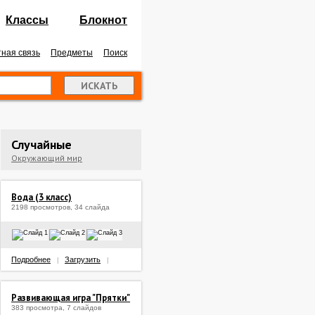
Классы
Блокнот
ная связь
Предметы
Поиск
Случайные
Окружающий мир
Вода (3 класс)
2198 просмотров, 34 слайда
Подробнее
Загрузить
|
|
Развивающая игра "Прятки"
383 просмотра, 7 слайдов