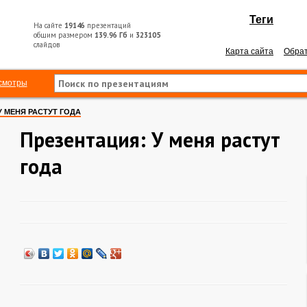
Теги
На сайте
19146
презентаций
общим размером
139.96 Гб
и
323105
слайдов
Карта сайта
Обрат
смотры
У МЕНЯ РАСТУТ ГОДА
Презентация: У меня растут
года