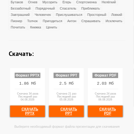
Бутаков
Огнев
Мусорить
Егерь
Спортсменка
Нелёгкий
Беззаботный
Порядочный
Спасатель
Приближать
Завтрашний
Человечек
Прислушиваться
Просторный
Ловкий
Пионер
Толчок
Пригодиться
Антон
Спрашивать
Исключить
Почитать
Книжка
Ценить
Скачать:
Формат PPTX
Формат PPT
Формат PDF
1.86 Мб
2.5 Мб
2.03 Мб
Скачана 34 раза
Скачана 21 раз
Скачана 24 раза
Последний раз
Последний раз
Последний раз
04.08.2026
05.08.2026
06.08.2026
СКАЧАТЬ
СКАЧАТЬ
СКАЧАТЬ
PPTX
PPT
PDF
Выберите необходимый формат файла презентации для скачивания