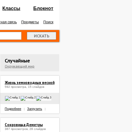
Классы
Блокнот
ная связь
Предметы
Поиск
Случайные
Окружающий мир
Жизнь земноводных весной
592 просмотра, 15 слайдов
Подробнее
Загрузить
|
|
Сокровища Деметры
387 просмотров, 28 слайдов