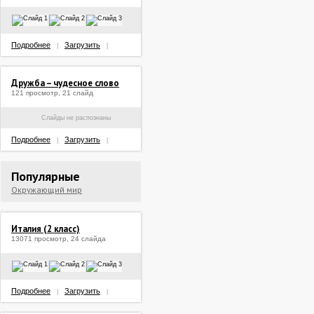
Подробнее
Загрузить
|
|
Дружба – чудесное слово
121 просмотр, 21 слайд
Слайды не распознаны
Подробнее
Загрузить
|
|
Популярные
Окружающий мир
Италия (2 класс)
13071 просмотр, 24 слайда
Подробнее
Загрузить
|
|