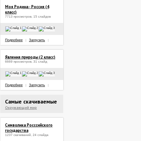
Моя Родина - Россия (4
класс)
7713 просмотров, 15 слайдов
Подробнее
Загрузить
|
|
Явления природы (2 класс)
6669 просмотров, 31 слайд
Подробнее
Загрузить
|
|
Самые скачиваемые
Окружающий мир
Символика Росссийского
государства
1237 скачиваний, 24 слайда