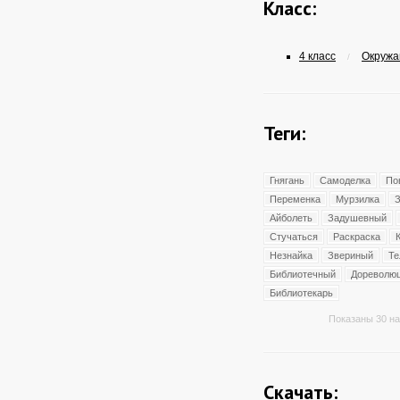
Класс:
4 класс
Окружа
/
Теги:
Гнягань
Самоделка
По
Переменка
Мурзилка
З
Айболеть
Задушевный
Стучаться
Раскраска
Незнайка
Звериный
Те
Библиотечный
Дореволю
Библиотекарь
Показаны 30 на
Скачать: