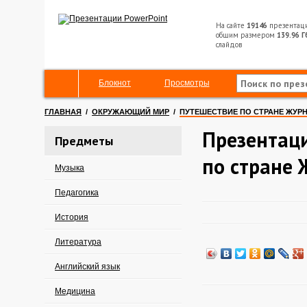
На сайте
19146
презентац
общим размером
139.96 Г
слайдов
Блокнот
Просмотры
ГЛАВНАЯ
/
ОКРУЖАЮЩИЙ МИР
/
ПУТЕШЕСТВИЕ ПО СТРАНЕ ЖУР
Презентац
Предметы
по стране 
Музыка
Педагогика
История
Литература
Английский язык
Медицина