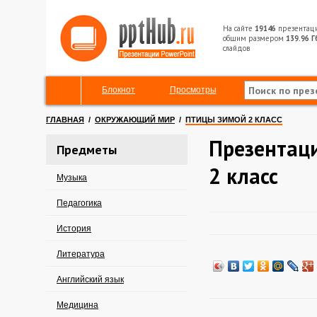
На сайте
19146
презентац
общим размером
139.96 Г
слайдов
Блокнот
Просмотры
ГЛАВНАЯ
/
ОКРУЖАЮЩИЙ МИР
/
ПТИЦЫ ЗИМОЙ 2 КЛАСС
Презентац
Предметы
2 класс
Музыка
Педагогика
История
Литература
Английский язык
Медицина