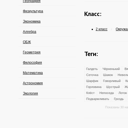
География
Физкультура
Класс:
Экономика
2 класс
Окружа
/
Алгебра
ОБЖ
Теги:
Геометрия
Философия
Галдеть
Чёрненький
Вя
Математика
Сеточка
Шажок
Невел
Шарфик
Говорливый
К
Астрономия
Горловина
Шустрый
Ж
Клёст
Непоседа
Лоток
Экология
Подкармливать
Гроздь
Показаны 30 на