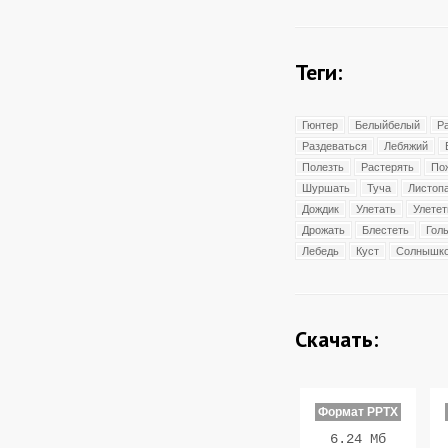
Теги:
Гюнтер
Белыйбелый
Р
Раздеваться
Лебяжий
Полезть
Растерять
По
Шуршать
Туча
Листоп
Дождик
Улетать
Улетет
Дрожать
Блестеть
Гол
Лебедь
Куст
Солнышк
Скачать:
Формат PPTX
6.24 Мб