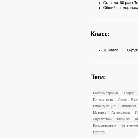
Скачали: 60 раз (По
Общий размер всех
Класс:
10 класс
Окруж
/
Теги:
Миллиметровка
Хлороз
Пятнистость
Лупа
Раз
Биоиндикация
Гигантизм
Мутовка
Автотрасса
И
Двухлетний
Хвоинка
А
Километровый
Ветвление
Опасть