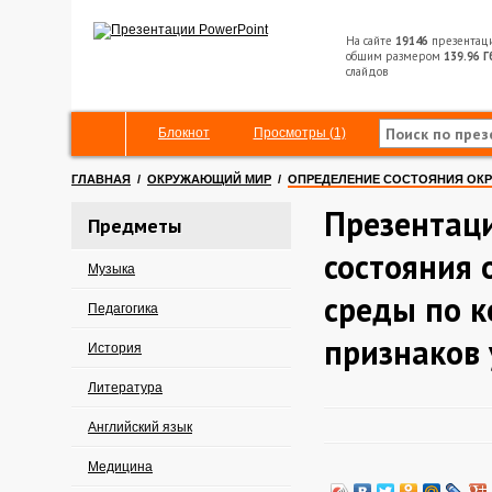
На сайте
19146
презентац
общим размером
139.96 Г
слайдов
Блокнот
Просмотры (1)
ГЛАВНАЯ
/
ОКРУЖАЮЩИЙ МИР
/
ОПРЕДЕЛЕНИЕ СОСТОЯНИЯ ОК
Презентац
Предметы
состояния
Музыка
среды по к
Педагогика
признаков
История
Литература
Английский язык
Медицина