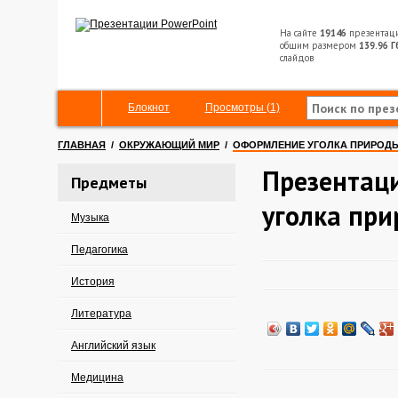
На сайте
19146
презентац
общим размером
139.96 Г
слайдов
Блокнот
Просмотры (1)
ГЛАВНАЯ
/
ОКРУЖАЮЩИЙ МИР
/
ОФОРМЛЕНИЕ УГОЛКА ПРИРОД
Презентац
Предметы
уголка пр
Музыка
Педагогика
История
Литература
Английский язык
Медицина