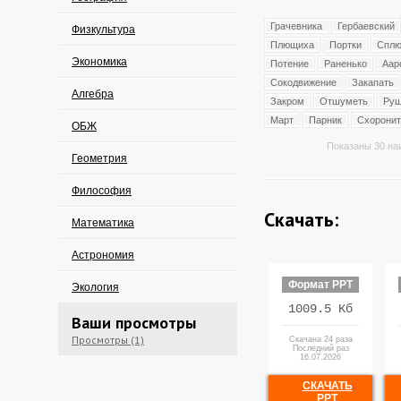
Грачевника
Гербаевский
Физкультура
Плющиха
Портки
Сплю
Экономика
Потение
Раненько
Аар
Сокодвижение
Закапать
Алгебра
Закром
Отшуметь
Руш
Март
Парник
Схоронит
ОБЖ
Показаны 30 на
Геометрия
Философия
Скачать:
Математика
Астрономия
Формат PPT
Экология
1009.5 Кб
Ваши просмотры
Просмотры (1)
Скачана 24 раза
Последний раз
16.07.2026
СКАЧАТЬ
PPT