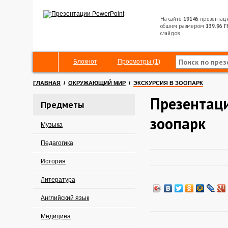
На сайте
19146
презентац
общим размером
139.96 Г
слайдов
Блокнот
Просмотры (1)
ГЛАВНАЯ
/
ОКРУЖАЮЩИЙ МИР
/
ЭКСКУРСИЯ В ЗООПАРК
Презентаци
Предметы
зоопарк
Музыка
Педагогика
История
Литература
Английский язык
Медицина