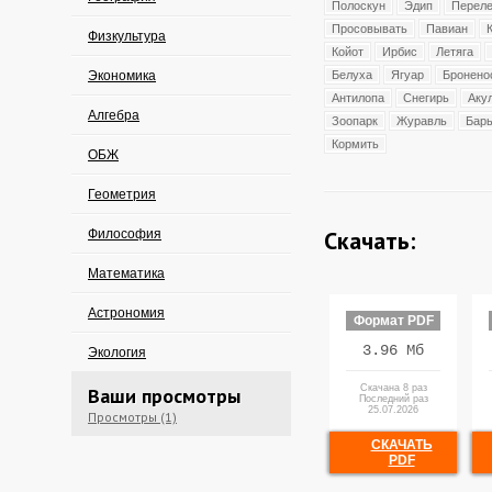
Полоскун
Эдип
Переле
Просовывать
Павиан
Физкультура
Койот
Ирбис
Летяга
Экономика
Белуха
Ягуар
Бронено
Антилопа
Снегирь
Аку
Алгебра
Зоопарк
Журавль
Бар
Кормить
ОБЖ
Геометрия
Скачать:
Философия
Математика
Астрономия
Формат PDF
3.96 Мб
Экология
Скачана 8 раз
Ваши просмотры
Последний раз
25.07.2026
Просмотры (1)
СКАЧАТЬ
PDF