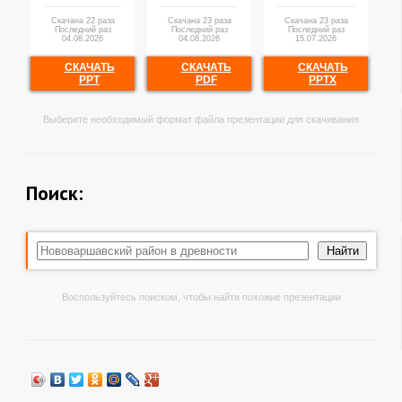
Скачана 22 раза
Скачана 23 раза
Скачана 23 раза
Последний раз
Последний раз
Последний раз
04.08.2026
04.08.2026
15.07.2026
СКАЧАТЬ
СКАЧАТЬ
СКАЧАТЬ
PPT
PDF
PPTX
Выберите необходимый формат файла презентации для скачивания
Поиск:
Воспользуйтесь поиском, чтобы найти похожие презентации