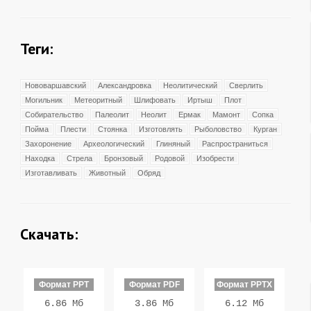
Теги:
Нововаршавский
Александровка
Неолитический
Сверлить
Могильник
Метеоритный
Шлифовать
Иртыш
Плот
Собирательство
Палеолит
Неолит
Ермак
Мамонт
Сопка
Пойма
Плести
Стоянка
Изготовлять
Рыболовство
Курган
Захоронение
Археологический
Глиняный
Распространиться
Находка
Стрела
Бронзовый
Родовой
Изобрести
Изготавливать
Животный
Обряд
Скачать:
Формат PPT
Формат PDF
Формат PPTX
6.86 Мб
3.86 Мб
6.12 Мб