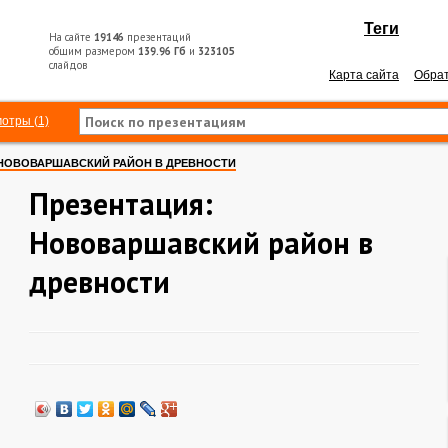
Теги
На сайте
19146
презентаций
общим размером
139.96 Гб
и
323105
слайдов
Карта сайта
Обрат
отры (1)
НОВОВАРШАВСКИЙ РАЙОН В ДРЕВНОСТИ
Презентация:
Нововаршавский район в
древности