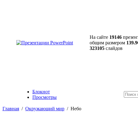
На сайте
19146
презен
общим размером
139.9
323105
слайдов
Блокнот
Просмотры
Главная
/
Окружающий мир
/
Небо