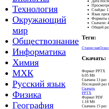
Дата посл
Просмотры
Технология
Слайды: 1
Язык през
Окружающий
Форматы ф
Скачали: 4
Общий раз
мир
Теги:
Обществознание
Станислав
Оско
Информатика
Скачать:
Химия
МХК
Формат PPTX
6.05 Мб
Скачана 13 раз
Русский язык
Последний раз
Скачать
Физика
PPTX
Формат PDF
1.18 Мб
География
Скачана 15 раз