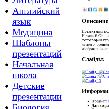
Литература
Английский
язык
Описание
Медицина
Презентация по
Натальей Стани
Шаблоны
фотографии утре
летнего, осенне
изображения оп
презентаций
Слайды:
Начальная
школа
Детские
Информац
презентации
Предмет:
Биология
Дата созда