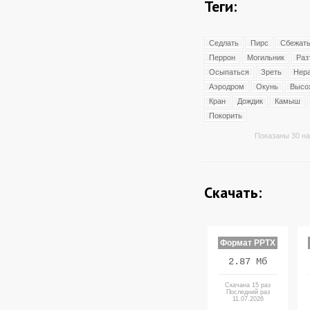
Теги:
Седлать
Пирс
Сбежат
Перрон
Могильник
Раз
Осыпаться
Зреть
Нер
Аэродром
Окунь
Высо
Кран
Дождик
Камыш
Покорить
Показаны 30 на
Скачать:
Формат PPTX
2.87 Мб
Скачана 15 раз
Последний раз
11.07.2026