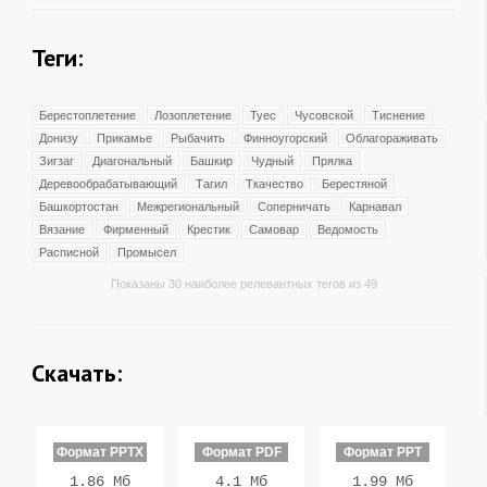
Теги:
Берестоплетение
Лозоплетение
Туес
Чусовской
Тиснение
Донизу
Прикамье
Рыбачить
Финноугорский
Облагораживать
Зигзаг
Диагональный
Башкир
Чудный
Прялка
Деревообрабатывающий
Тагил
Ткачество
Берестяной
Башкортостан
Межрегиональный
Соперничать
Карнавал
Вязание
Фирменный
Крестик
Самовар
Ведомость
Расписной
Промысел
Показаны 30 наиболее релевантных тегов из 49
Скачать:
Формат PPTX
Формат PDF
Формат PPT
1.86 Мб
4.1 Мб
1.99 Мб