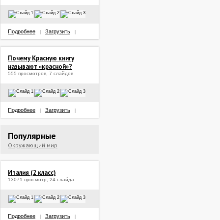
Подробнее
Загрузить
|
|
Почему Красную книгу
называют «красной»?
555 просмотров, 7 слайдов
Подробнее
Загрузить
|
|
Популярные
Окружающий мир
Италия (2 класс)
13071 просмотр, 24 слайда
Подробнее
Загрузить
|
|