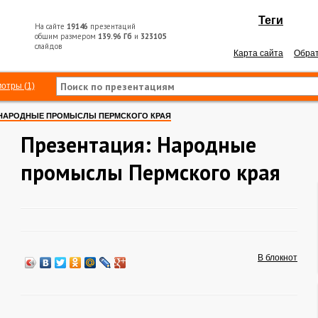
Теги
На сайте
19146
презентаций
общим размером
139.96 Гб
и
323105
слайдов
Карта сайта
Обрат
отры (1)
НАРОДНЫЕ ПРОМЫСЛЫ ПЕРМСКОГО КРАЯ
Презентация: Народные
промыслы Пермского края
В блокнот