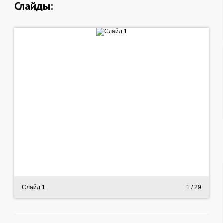
Слайды:
Слайд 1
1
/ 29