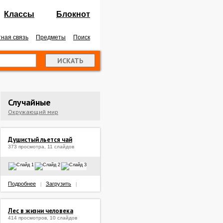
Классы
Блокнот
ная связь
Предметы
Поиск
Случайные
Окружающий мир
Душистый льется чай
373 просмотра, 11 слайдов
Подробнее
Загрузить
|
|
Лес в жизни человека
414 просмотров, 10 слайдов