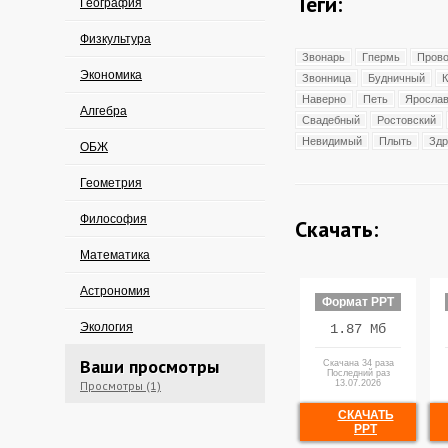
Теги:
География
Физкультура
Звонарь
Гпермь
Пров
Экономика
Звонница
Будничный
Наверно
Петь
Яросла
Алгебра
Свадебный
Ростовский
Невидимый
Плыть
Здр
ОБЖ
Геометрия
Философия
Скачать:
Математика
Астрономия
Формат PPT
Экология
1.87 Мб
Ваши просмотры
Скачана 34 раза
Последний раз
Просмотры (1)
13.07.2026
СКАЧАТЬ
PPT