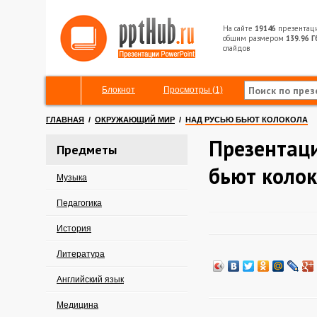
На сайте
19146
презентац
общим размером
139.96 Г
слайдов
Блокнот
Просмотры (1)
ГЛАВНАЯ
/
ОКРУЖАЮЩИЙ МИР
/
НАД РУСЬЮ БЬЮТ КОЛОКОЛА
Презентаци
Предметы
бьют коло
Музыка
Педагогика
История
Литература
Английский язык
Медицина