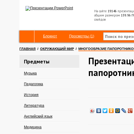
На сайте
19146
презентац
общим размером
139.96 Г
слайдов
Блокнот
Просмотры (1)
ГЛАВНАЯ
/
ОКРУЖАЮЩИЙ МИР
/
МНОГООБРАЗИЕ ПАПОРОТНИКО
Презентац
Предметы
папоротни
Музыка
Педагогика
История
Литература
Английский язык
Медицина