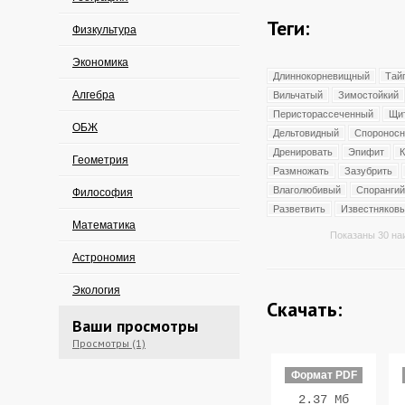
Теги:
Физкультура
Экономика
Длиннокорневищный
Тай
Алгебра
Вильчатый
Зимостойкий
Перисторассеченный
Щи
ОБЖ
Дельтовидный
Споронос
Дренировать
Эпифит
Геометрия
Размножать
Зазубрить
Влаголюбивый
Спорангий
Философия
Разветвить
Известняков
Математика
Показаны 30 на
Астрономия
Экология
Скачать:
Ваши просмотры
Просмотры (1)
Формат PDF
2.37 Мб