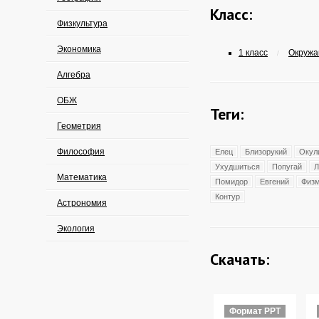
Класс:
Физкультура
Экономика
1 класс
Окружа
/
Алгебра
ОБЖ
Теги:
Геометрия
Философия
Елец
Близорукий
Окул
Ухудшиться
Попугай
Л
Математика
Помидор
Евгений
Физм
Контур
Астрономия
Экология
Скачать:
Формат PPT