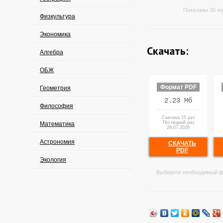
Показаны 30 на
Физкультура
Экономика
Скачать:
Алгебра
ОБЖ
Формат PDF
Геометрия
2.23 Мб
Философия
Скачана 15 раз
Последний раз
Математика
28.07.2026
Астрономия
СКАЧАТЬ
PDF
Экология
Выберите необходимый ф