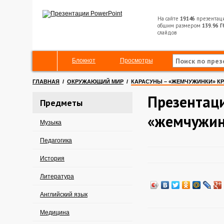
На сайте
19146
презентац
общим размером
139.96 Г
слайдов
Блокнот
Просмотры
ГЛАВНАЯ
/
ОКРУЖАЮЩИЙ МИР
/
КАРАСУНЫ – «ЖЕМЧУЖИНКИ» К
Презентаци
Предметы
«жемчужин
Музыка
Педагогика
История
Литература
Английский язык
Медицина