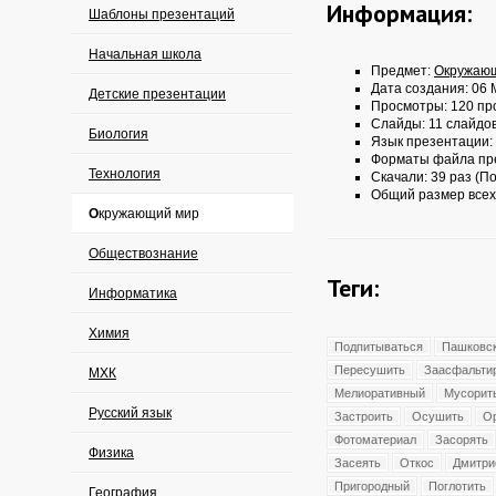
Информация:
Шаблоны презентаций
Начальная школа
Предмет:
Окружаю
Дата создания: 06 
Детские презентации
Просмотры: 120 пр
Слайды: 11 слайдо
Биология
Язык презентации:
Форматы файла пр
Технология
Скачали: 39 раз (По
Общий размер всех
Окружающий мир
Обществознание
Теги:
Информатика
Химия
Подпитываться
Пашковс
Пересушить
Заасфальти
МХК
Мелиоративный
Мусорит
Русский язык
Застроить
Осушить
О
Фотоматериал
Засорять
Физика
Засеять
Откос
Дмитри
Пригородный
Поглотить
География