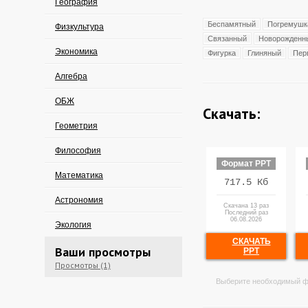
География
Беспамятный
Погремушк
Физкультура
Связанный
Новорожденн
Экономика
Фигурка
Глиняный
Пер
Алгебра
ОБЖ
Скачать:
Геометрия
Философия
Формат PPT
Математика
717.5 Кб
Астрономия
Скачана 13 раз
Последний раз
06.08.2026
Экология
СКАЧАТЬ
Ваши просмотры
PPT
Просмотры (1)
Выберите необходимый ф