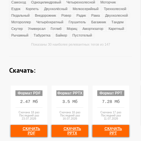
Самоход
Одноцилиндровый
Четырехколесной
Моторчик
Ездок
Корпеть
Двухколёсный
Мелкосерийный
Трехколесной
Педальный
Внедорожник
Ровер
Радик
Рама
Двухколесной
Мотороллер
Четырёхкратный
Глушитель
Багажник
Тандем
Скутер
Универсал
Готлиб
Мориц
Амортизатор
Каретный
Рычажный
Табуретка
Байкер
Пустотелый
Показаны 30 наиболее релевантных тегов из 147
Скачать:
Формат PDF
Формат PPTX
Формат PPT
2.47 Мб
3.5 Мб
7.28 Мб
Скачана 18 раз
Скачана 16 раз
Скачана 17 раз
Последний раз
Последний раз
Последний раз
23.07.2026
16.07.2026
11.07.2026
СКАЧАТЬ
СКАЧАТЬ
СКАЧАТЬ
PDF
PPTX
PPT