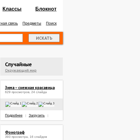
Классы
Блокнот
ная связь
Предметы
Поиск
Случайные
Окружающий мир
Зима – снежная красавица
629 просмотров, 24 слайда
Подробнее
Загрузить
|
|
Фонограф
393 просмотра, 16 слайдов