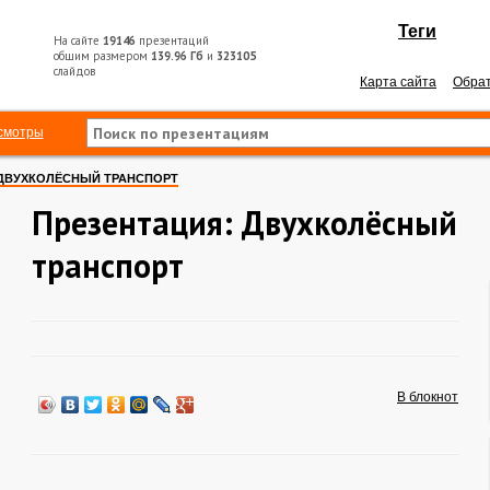
Теги
На сайте
19146
презентаций
общим размером
139.96 Гб
и
323105
слайдов
Карта сайта
Обрат
смотры
ДВУХКОЛЁСНЫЙ ТРАНСПОРТ
Презентация: Двухколёсный
транспорт
В блокнот