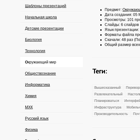
Шаблоны презентаций
Предмет:
Окружаю
Дата создания: 05 
Начальная школа
Просмотры: 101 пр
Слайды: 6 слайдов
Детские презентации
Язык презентации:
Форматы файла пр
Биология
Скачали: 48 раз (По
Общий размер всех
Технология
Окружающий мир
Теги:
Обществознание
Информатика
Вышесказанный
Перевор
Развлекательный
Настол
Химия
Планироваться
Интерфе
МХК
Инфраструктура
Мобиль
Производительность
Поч
Русский язык
Физика