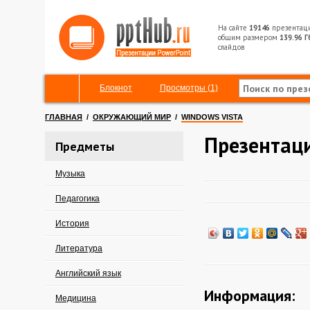
На сайте
19146
презентац
общим размером
139.96 Г
слайдов
Блокнот
Просмотры (1)
ГЛАВНАЯ
/
ОКРУЖАЮЩИЙ МИР
/
WINDOWS VISTA
Презентаци
Предметы
Музыка
Педагогика
История
Литература
Английский язык
Информация:
Медицина