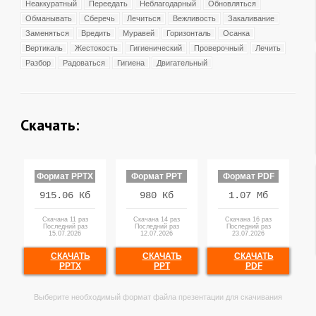
Неаккуратный
Переедать
Неблагодарный
Обновляться
Обманывать
Сберечь
Лечиться
Вежливость
Закаливание
Заменяться
Вредить
Муравей
Горизонталь
Осанка
Вертикаль
Жестокость
Гигиенический
Проверочный
Лечить
Разбор
Радоваться
Гигиена
Двигательный
Скачать:
Формат PPTX
Формат PPT
Формат PDF
915.06 Кб
980 Кб
1.07 Мб
Скачана 11 раз
Скачана 14 раз
Скачана 16 раз
Последний раз
Последний раз
Последний раз
15.07.2026
12.07.2026
23.07.2026
СКАЧАТЬ
СКАЧАТЬ
СКАЧАТЬ
PPTX
PPT
PDF
Выберите необходимый формат файла презентации для скачивания