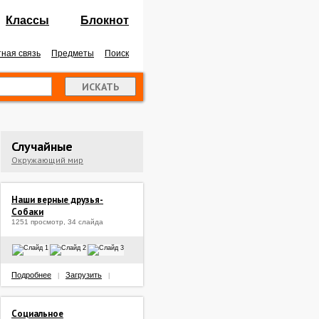
Классы
Блокнот
ная связь
Предметы
Поиск
Случайные
Окружающий мир
Наши верные друзья-
Собаки
1251 просмотр, 34 слайда
Подробнее
Загрузить
|
|
Социальное