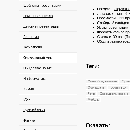
Шаблоны презентаций
Предмет:
Окружаю
Дата создания: 06 
Начальная школа
Просмотры: 122 пр
Слайды: 8 слайдов
Детские презентации
Язык презентации:
Форматы файла пр
Биология
Скачали: 39 раз (По
Общий размер всех
Технология
Окружающий мир
Теги:
Обществознание
Информатика
Самообслуживание
Орие
Обогащать
Торопиться
Химия
Речь
Совершенствовать
МХК
Мебель
Русский язык
Физика
Скачать: