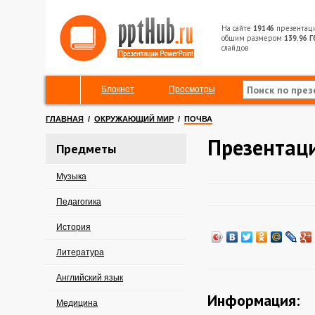
На сайте
19146
презентац
общим размером
139.96 Г
слайдов
Блокнот
Просмотры
ГЛАВНАЯ
/
ОКРУЖАЮЩИЙ МИР
/
ПОЧВА
Презентаци
Предметы
Музыка
Педагогика
История
Литература
Английский язык
Информация:
Медицина