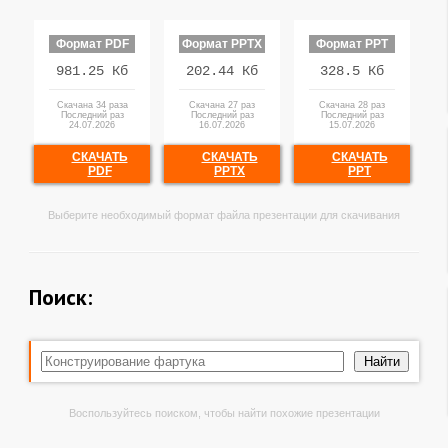
Формат PDF
Формат PPTX
Формат PPT
981.25 Кб
202.44 Кб
328.5 Кб
Скачана 34 раза
Скачана 27 раз
Скачана 28 раз
Последний раз
Последний раз
Последний раз
24.07.2026
16.07.2026
15.07.2026
СКАЧАТЬ
СКАЧАТЬ
СКАЧАТЬ
PDF
PPTX
PPT
Выберите необходимый формат файла презентации для скачивания
Поиск:
Воспользуйтесь поиском, чтобы найти похожие презентации