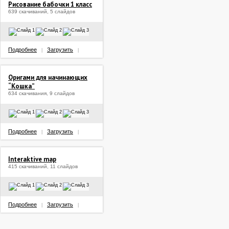
Рисование бабочки 1 класс
639 скачиваний, 5 слайдов
Подробнее
Загрузить
|
|
Оригами для начинающих
“Кошка”
634 скачивания, 9 слайдов
Подробнее
Загрузить
|
|
Interaktive map
415 скачиваний, 11 слайдов
Подробнее
Загрузить
|
|