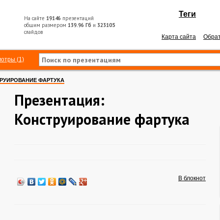
Теги
На сайте
19146
презентаций
общим размером
139.96 Гб
и
323105
слайдов
Карта сайта
Обрат
отры (1)
РУИРОВАНИЕ ФАРТУКА
Презентация:
Конструирование фартука
В блокнот