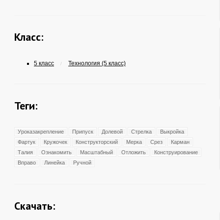
Класс:
5 класс
Технология (5 класс)
/
Теги:
Уроказакрепление
Припуск
Долевой
Стрелка
Выкройка
Фартук
Кружочек
Конструкторский
Мерка
Срез
Карман
Талия
Ознакомить
Масштабный
Отложить
Конструирование
Вправо
Линейка
Ручной
Скачать: