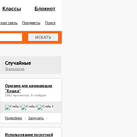
Классы
Блокнот
ная связь
Предметы
Поиск
Случайные
Технология
Оригами для начинающих
“Кошка”
1982 просмотра, 9 слайдов
Подробнее
Загрузить
|
|
Использование лоскутной