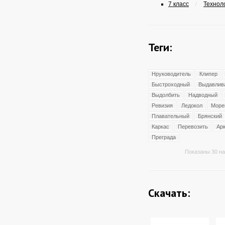
7 класс
Техноло
/
Теги:
Нруководитель
Клипер
Быстроходный
Выдавлив
Выдолбить
Надводный
Ревизия
Ледокол
Море
Плавательный
Брянский
Каркас
Перевозить
Ар
Преграда
Показаны 30 на
Скачать: