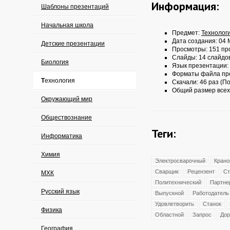
Информация:
Шаблоны презентаций
Начальная школа
Предмет:
Технолог
Дата создания: 04 
Детские презентации
Просмотры: 151 пр
Слайды: 14 слайдо
Биология
Язык презентации:
Форматы файла пр
Технология
Скачали: 46 раз (По
Общий размер всех
Окружающий мир
Обществознание
Теги:
Информатика
Химия
Электросварочный
Кран
Сварщик
Рецензент
Ст
МХК
Политехнический
Партне
Русский язык
Выпускной
Работодатель
Удовлетворить
Станок
Физика
Областной
Запрос
До
География