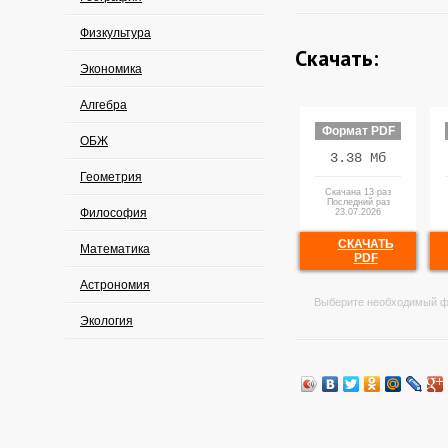
Физкультура
Скачать:
Экономика
Алгебра
Формат PDF
ОБЖ
3.38 Мб
Геометрия
Скачана 13 раз
Последний раз
Философия
23.07.2026
СКАЧАТЬ
Математика
PDF
Астрономия
Выберите необходимый ф
Экология