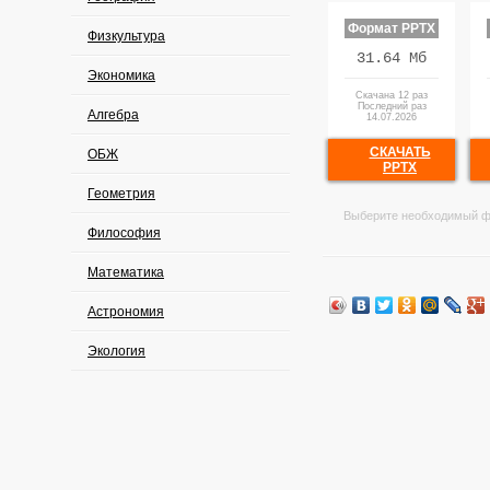
Формат PPTX
Физкультура
31.64 Мб
Экономика
Скачана 12 раз
Последний раз
Алгебра
14.07.2026
СКАЧАТЬ
ОБЖ
PPTX
Геометрия
Выберите необходимый ф
Философия
Математика
Астрономия
Экология