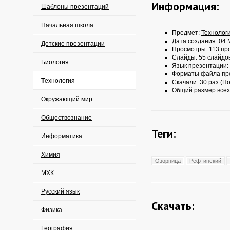
Информация:
Шаблоны презентаций
Начальная школа
Предмет:
Технолог
Дата создания: 04 
Детские презентации
Просмотры: 113 пр
Слайды: 55 слайдо
Биология
Язык презентации:
Форматы файла пр
Технология
Скачали: 30 раз (По
Общий размер всех
Окружающий мир
Обществознание
Теги:
Информатика
Химия
Озорница
Рефтинский
МХК
Русский язык
Скачать:
Физика
География