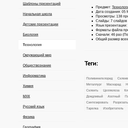
Шаблоны презентаций
Предмет:
Технолог
Дата создания: 05 
Начальная школа
Просмотры: 138 пр
Слайды: 7 слайдов
Детские презентации
Язык презентации:
Форматы файла пр
Биология
Скачали: 46 раз (По
Общий размер всех
Технология
Окружающий мир
Теги:
Обществознание
Информатика
Поливинилхлорид
Склеив
Металлург
Маскарад
Н
Химия
Склеить
Целлюлоза
Кл
МХК
Дождливый
Азотный
П
Синтезировать
Разрезать
Русский язык
Тарелка
Изобретатель
Физика
География