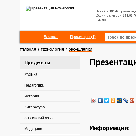
На сайте
19146
презентац
общим размером
139.96 Г
слайдов
Блокнот
Просмотры (1)
ГЛАВНАЯ
/
ТЕХНОЛОГИЯ
/
ЭКО-ШЛЯПКИ
Презентац
Предметы
Музыка
Педагогика
История
Литература
Английский язык
Информация:
Медицина