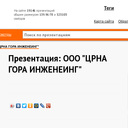
Теги
На сайте
19146
презентаций
общим размером
139.96 Гб
и
323105
слайдов
Карта сайта
Обрат
смотры
ЦРНА ГОРА ИНЖЕНЕИНГ"
Презентация: ООО "ЦРНА
ГОРА ИНЖЕНЕИНГ"