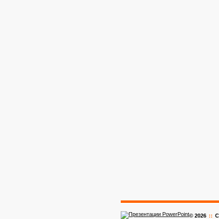
© 2026
::
C