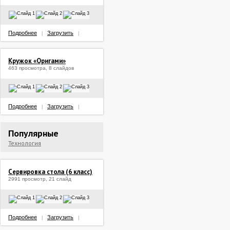
Подробнее
Загрузить
|
|
Кружок «Оригами»
463 просмотра, 8 слайдов
Подробнее
Загрузить
|
|
Популярные
Технология
Сервировка стола (6 класс)
2991 просмотр, 21 слайд
Подробнее
Загрузить
|
|