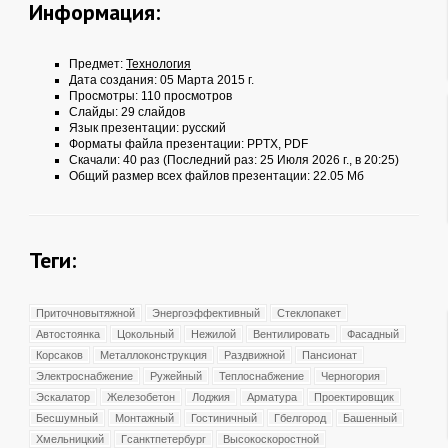
Информация:
Предмет:
Технология
Дата создания: 05 Марта 2015 г.
Просмотры: 110 просмотров
Слайды: 29 слайдов
Язык презентации: русский
Форматы файла презентации:
PPTX
,
PDF
Скачали: 40 раз (Последний раз: 25 Июля 2026 г., в 20:25)
Общий размер всех файлов презентации: 22.05 Мб
Теги:
Приточновытяжной
Энергоэффективный
Стеклопакет
Автостоянка
Цокольный
Нежилой
Вентилировать
Фасадный
Корсаков
Металлоконструкция
Раздвижной
Пансионат
Электроснабжение
Ружейный
Теплоснабжение
Черногория
Эскалатор
Железобетон
Лоджия
Арматура
Проектировщик
Бесшумный
Монтажный
Гостиничный
Гбелгород
Башенный
Хмельницкий
Гсанктпетербург
Высокоскоростной