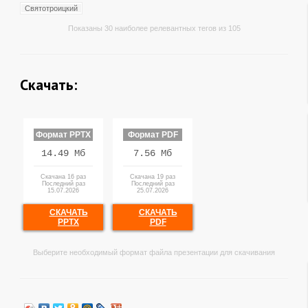
Святотроицкий
Показаны 30 наиболее релевантных тегов из 105
Скачать:
Формат PPTX
Формат PDF
14.49 Мб
7.56 Мб
Скачана 16 раз
Скачана 19 раз
Последний раз
Последний раз
15.07.2026
25.07.2026
СКАЧАТЬ
СКАЧАТЬ
PPTX
PDF
Выберите необходимый формат файла презентации для скачивания