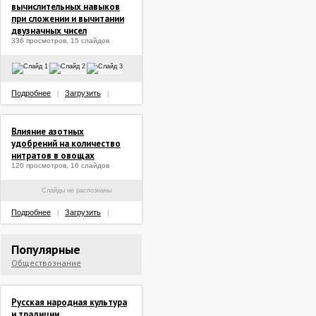
вычислительных навыков
при сложении и вычитании
двузначных чисел
336 просмотров, 15 слайдов
Подробнее
Загрузить
|
|
Влияние азотных
удобрений на количество
нитратов в овощах
120 просмотров, 16 слайдов
Слайды не распознаны
Подробнее
Загрузить
|
|
Популярные
Обществознание
Русская народная культура
и традиции