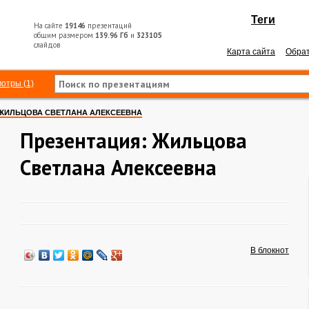
Теги
На сайте
19146
презентаций
общим размером
139.96 Гб
и
323105
слайдов
Карта сайта
Обрат
отры (1)
ЖИЛЬЦОВА СВЕТЛАНА АЛЕКСЕЕВНА
Презентация: Жильцова
Светлана Алексеевна
В блокнот