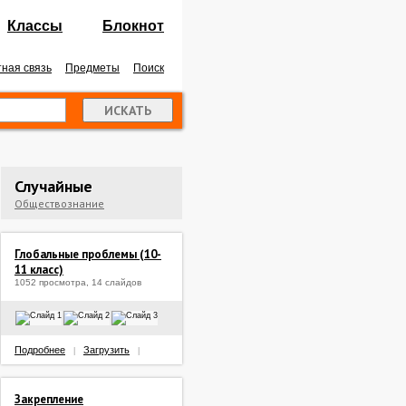
Классы
Блокнот
ная связь
Предметы
Поиск
Случайные
Обществознание
Глобальные проблемы (10-
11 класс)
1052 просмотра, 14 слайдов
Подробнее
Загрузить
|
|
Закрепление