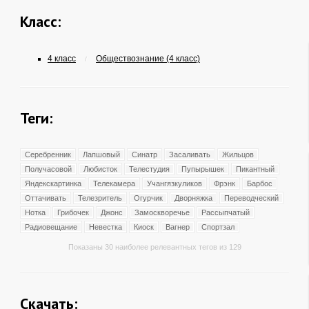
Класс:
4 класс
Обществознание (4 класс)
/
Теги:
Серебренник
Лапшовый
Синатр
Засаливать
Жильцов
Получасовой
Любисток
Телестудия
Пупырышек
Пикантный
Яндекскартинка
Телекамера
Учангязкуликов
Фрэнк
Барбос
Оттачивать
Телезритель
Огурчик
Дворняжка
Переводческий
Нотка
Грибочек
Джонс
Замоскворечье
Рассыпчатый
Радиовещание
Невестка
Киоск
Вагнер
Спортзал
Показаны 30 наиболее релевантных тегов из 129
Скачать: