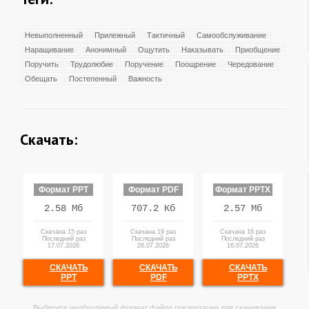
Невыполненный
Прилежный
Тактичный
Самообслуживание
Наращивание
Анонимный
Ощутить
Наказывать
Приобщение
Поручить
Трудолюбие
Поручение
Поощрение
Чередование
Обещать
Постепенный
Важность
Скачать:
Формат PPT
Формат PDF
Формат PPTX
2.58 Мб
707.2 Кб
2.57 Мб
Скачана 15 раз
Скачана 19 раз
Скачана 16 раз
Последний раз
Последний раз
Последний раз
17.07.2026
26.07.2026
16.07.2026
СКАЧАТЬ
СКАЧАТЬ
СКАЧАТЬ
PPT
PDF
PPTX
Выберите необходимый формат файла презентации для скачивания