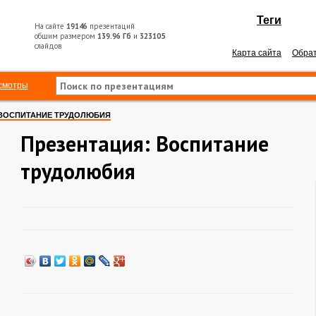
Теги
На сайте
19146
презентаций
общим размером
139.96 Гб
и
323105
слайдов
Карта сайта
Обрат
смотры
ВОСПИТАНИЕ ТРУДОЛЮБИЯ
Презентация: Воспитание
трудолюбия