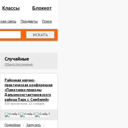
Классы
Блокнот
ная связь
Предметы
Поиск
Случайные
Обществознание
Районная научно-
практическая конференция
«Памятники природы
Дальнеконстантиновского
района Парк с. Симбилей»
325 просмотров, 12 слайдов
Подробнее
Загрузить
|
|