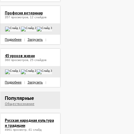
Професия ветеринар
357 просмотров, 12 слайдов
Подробнее
Загрузить
|
|
45 уроков жизни
360 просмотров, 25 слайдов
Подробнее
Загрузить
|
|
Популярные
Обществознание
Русская народная культура
и традиции
4961 просмотр, 41 слайд