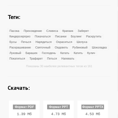
Теги:
Пасока
Прехождение
Словеса
Крапанк
Заберет
Киндерсюрприз
Покачаться
Писанки
Боулинг
Раскрутить
Бусы
Печься
Нарядиться
Окраситься
Шелуха
Раскрашивание
Святочный
Овдоветь
Рубиновый
Шоколадка
Луковый
Барашек
Господень
Катать
Катить
Кулич
Покатиться
Трафарет
Петься
Напевать
Показаны 30 наиболее релевантных тегов из 161
Скачать:
Формат PDF
Формат PPT
Формат PPTX
1.39 Мб
4.73 Мб
4.53 Мб