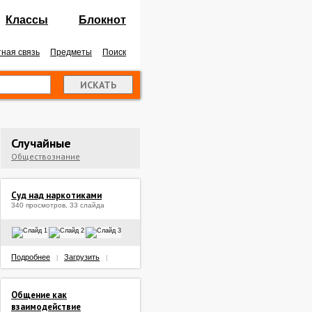
Классы
Блокнот
ная связь
Предметы
Поиск
Случайные
Обществознание
Суд над наркотиками
340 просмотров, 33 слайда
Подробнее
Загрузить
|
|
Общение как
взаимодействие