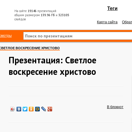
Теги
На сайте
19146
презентаций
общим размером
139.96 Гб
и
323105
слайдов
Карта сайта
Обрат
смотры
СВЕТЛОЕ ВОСКРЕСЕНИЕ ХРИСТОВО
Презентация: Светлое
воскресение христово
В блокнот