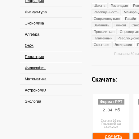
География
Шикать
Гоминьдан
Рев
Физкультура
Разобщённость
Меморан
Соприкоснуться
Гавайи
Экономика
Заманить
Гонконг
Сан
Провалиться
Опровергат
Алгебра
Пламенный
Революционе
Скрыться
Эмиграция
ОБЖ
Показаны 30 на
Геометрия
Философия
Скачать:
Математика
Астрономия
Экология
Формат PPT
2.84 Мб
Скачана 16 раз
Последний раз
13.07.2026
СКАЧАТЬ