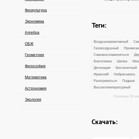
Физкультура
Экономика
Теги:
Алгебра
Воздушнореактивный
Са
ОБЖ
Газовоздушный
Прожиган
Геометрия
Самовоспламеняться
Дё
Боеголовка
Шилка
Меш
Философия
Детонация
Беспилотный
Иракский
Набрасывать
Математика
Разогреваться
Подрыв
Высокотемпературный
Астрономия
Показаны 30 на
Экология
Скачать: