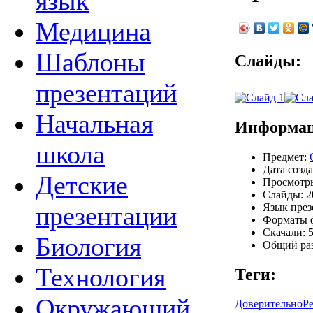
язык
Медицина
Шаблоны
Слайды:
презентаций
Начальная
Информац
школа
Предмет:
Дата созда
Детские
Просмотры
Слайды: 2
Язык през
презентации
Форматы ф
Скачали: 5
Биология
Общий раз
Технология
Теги:
Окружающий
Доверительно
Р