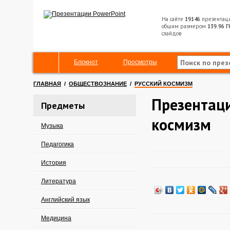
На сайте
19146
презентац
общим размером
139.96 Г
слайдов
Блокнот
Просмотры
ГЛАВНАЯ
/
ОБЩЕСТВОЗНАНИЕ
/
РУССКИЙ КОСМИЗМ
Презентаци
Предметы
космизм
Музыка
Педагогика
История
Литература
Английский язык
Медицина