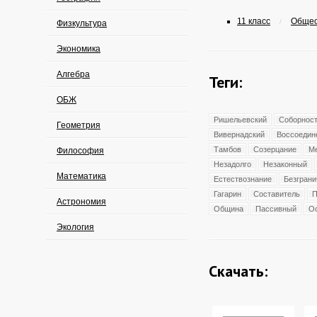
11 класс
Общес
/
Физкультура
Экономика
Алгебра
Теги:
ОБЖ
Ришельевский
Соборнос
Геометрия
Вивернадский
Воссоедин
Тамбов
Созерцание
М
Философия
Незадолго
Незаконный
Математика
Естествознание
Безгран
Гагарин
Составитель
П
Астрономия
Община
Пассивный
О
Экология
Скачать: